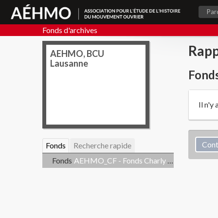
Par
Fonds d'archives
Rapp
AEHMO, BCU
Lausanne
Fonds
Il n'y
Fonds
Recherche rapide
Fonds
AEHMO_CF - Fonds Charly Furtwängler