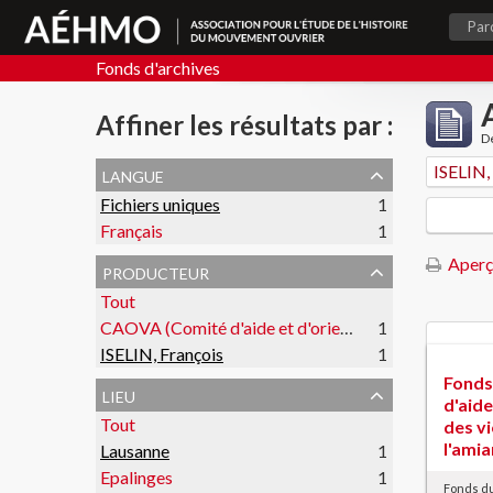
Par
Fonds d'archives
Affiner les résultats par :
De
langue
ISELIN,
Fichiers uniques
1
Français
1
Aperç
producteur
Tout
CAOVA (Comité d'aide et d'orientation des victimes de l'amiante)
1
ISELIN, François
1
Fonds
lieu
d'aide
Tout
des v
l'ami
Lausanne
1
Epalinges
1
Fonds du