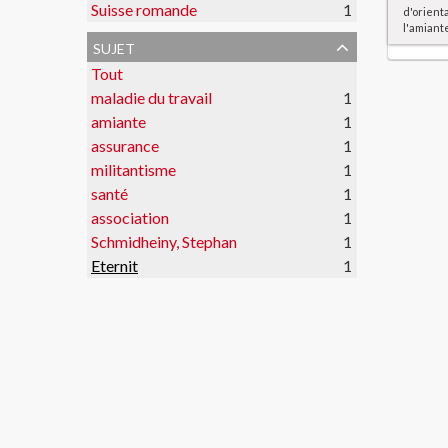
Suisse romande
1
d'orient
l'amiant
sujet
Tout
maladie du travail
1
amiante
1
assurance
1
militantisme
1
santé
1
association
1
Schmidheiny, Stephan
1
Eternit
1