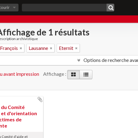
courir
Affichage de 1 résultats
scription archivistique
 François
Lausanne
Eternit
Options de recherche ava
u avant impression
Affichage :
 du Comité
 et d'orientation
ictimes de
ante
 Comité d'aide et