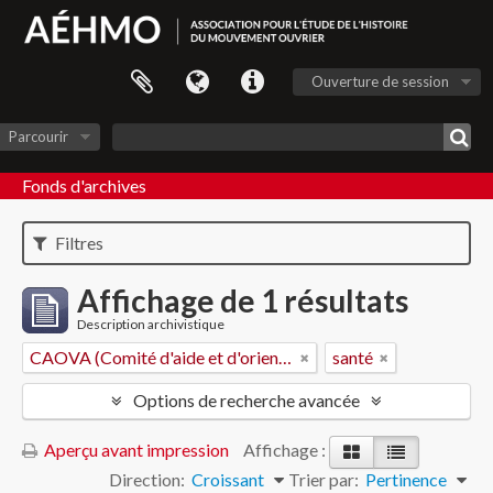
Ouverture de session
Parcourir
Fonds d'archives
Filtres
Affichage de 1 résultats
Description archivistique
CAOVA (Comité d'aide et d'orientation des victimes de l'amiante)
santé
Options de recherche avancée
Aperçu avant impression
Affichage :
Direction:
Croissant
Trier par:
Pertinence