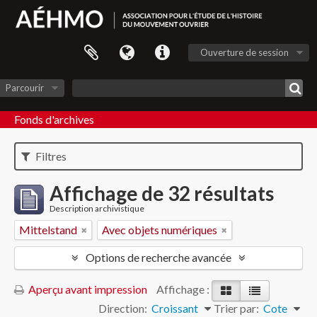
Ouverture de session
Parcourir
Fonds d'archives
Filtres
Affichage de 32 résultats
Description archivistique
Mittelstand
Avec objets numériques
Options de recherche avancée
Aperçu avant impression
Affichage :
Direction:
Croissant
Trier par:
Cote