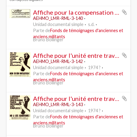
Affiche pour la compensation intégrale du renchérissement - SAP /PSL
AEHMO_LMR-RML-3-140
Unidad documental simple
s.d.
Parte de
Fonds de témoignages d'anciennes et
anciens militants
Bruno Bollinger
Affiche pour l'unité entre travailleurs suisses et immigrés pour le maintien des places de travail - contre les initiatives (Schwarzenbach?) - RML
AEHMO_LMR-RML-3-142
Unidad documental simple
1974 ?
Parte de
Fonds de témoignages d'anciennes et
anciens militants
Bruno Bollinger
Affiche pour l'unité entre travailleurs suisses et immigrés - contreles xénophobes (Schwarzenbach?) - RML/LCR (espagnole)
AEHMO_LMR-RML-3-143
Unidad documental simple
1974 ?
Parte de
Fonds de témoignages d'anciennes et
anciens militants
Bruno Bollinger