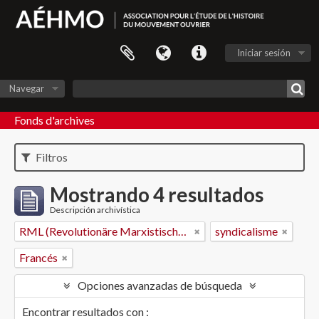
Iniciar sesión
Navegar
Fonds d'archives
Filtros
Mostrando 4 resultados
Descripción archivística
RML (Revolutionäre Marxistische Liga)
syndicalisme
Francés
Opciones avanzadas de búsqueda
Encontrar resultados con :