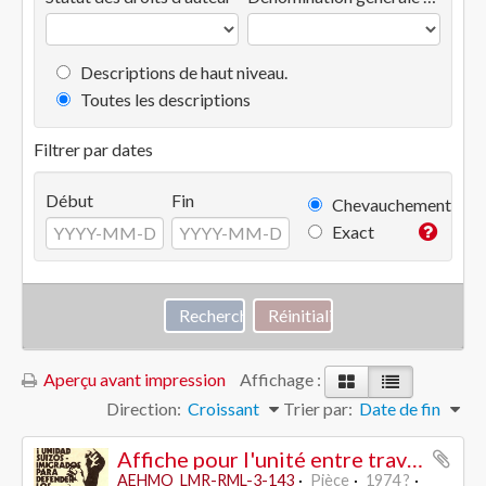
Descriptions de haut niveau.
Toutes les descriptions
Filtrer par dates
Début
Fin
Chevauchement
Exact
Aperçu avant impression
Affichage :
Direction:
Croissant
Trier par:
Date de fin
Affiche pour l'unité entre travailleurs suisses et immigrés - contreles xénophobes (Schwarzenbach?) - RML/LCR (espagnole)
AEHMO_LMR-RML-3-143
Pièce
1974 ?