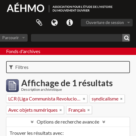
Ouverture de session
Parcourir
Fonds d'archives
Filtres
Affichage de 1 résultats
Description archivistique
LCR (Liga Communista Revolucionaria) - section espagnole de la IVe Internationale
syndicalisme
Avec objets numériques
Français
Options de recherche avancée
Trouver les résultats avec: