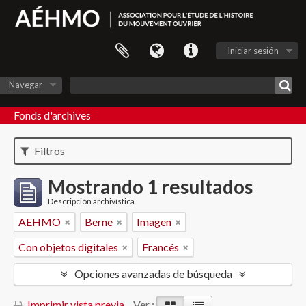
Iniciar sesión
Navegar
Fonds d'archives
Filtros
Mostrando 1 resultados
Descripción archivística
AEHMO
Berne
Imagen
Con objetos digitales
Francés
Opciones avanzadas de búsqueda
Imprimir vista previa
Ver :