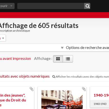
courir
Affichage de 605 résultats
scription archivistique
s
Options de recherche ava
u avant impression
Affichage :
ultats avec objets numériques
Afficher les résultats avec des objets n
in des jeunes",
1940-19
que du Droit du
1940-1943
e