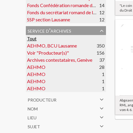
Fonds Confédération romande du travail
14
"Le coin
du Droit
Fonds du secrétariat romand de la FOBB
12
SSP section Lausanne
12
service d'archives
Tout
AEHMO, BCU Lausanne
350
Voir "Producteur(s)"
156
Archives contestataires, Genève
37
AEHMO
28
AEHMO
1
AEHMO
1
AEHMO
1
producteur
Abgeaen
RML, an
nom
vom 4.-6.
lieu
sujet