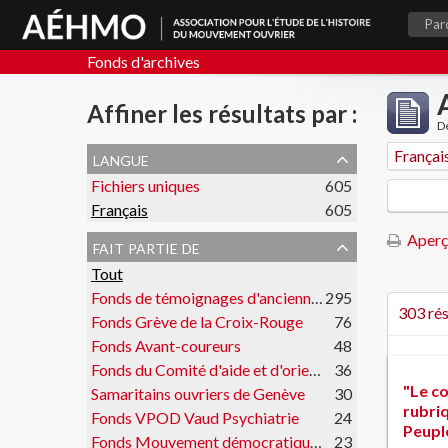
Par
Fonds d'archives
Affiner les résultats par :
De
langue
Françai
Fichiers uniques
605
Français
605
Aperç
fait partie de
Tout
Fonds de témoignages d'anciennes et anciens militants
295
303 rés
Fonds Grève de la Croix-Rouge
76
Fonds Avant-coureurs
48
Fonds du Comité d'aide et d'orientation des victimes de l'amiante
36
"Le co
Samaritains ouvriers de Genève
30
rubri
Fonds VPOD Vaud Psychiatrie
24
Peupl
Fonds Mouvement démocratique des étudiants
23