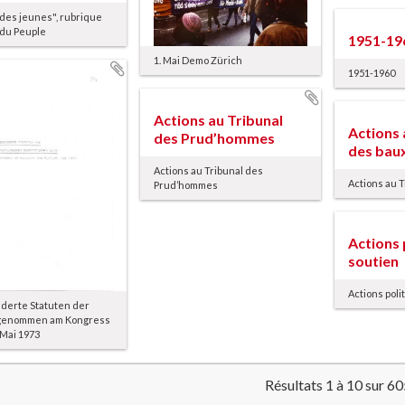
 des jeunes", rubrique
 du Peuple
1951-19
1. Mai Demo Zürich
1951-1960
Actions au Tribunal
Actions 
des Prud’hommes
des bau
Actions au Tribunal des
Actions au 
Prud’hommes
Actions 
soutien
Actions poli
derte Statuten der
genommen am Kongress
 Mai 1973
Résultats 1 à 10 sur 6