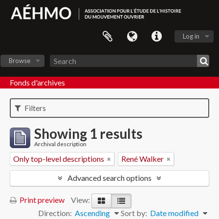
Log in
Browse
Fonds d'archives
Filters
Showing 1 results
Archival description
Only top-level descriptions
René Walker
Advanced search options
Print preview
View:
Direction:
Ascending
Sort by:
Date modified