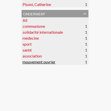
Pisoni, Catherine
1
onderwerp
All
communisme
1
solidarité internationale
1
médecine
1
sport
1
santé
1
association
1
mouvement ouvrier
1