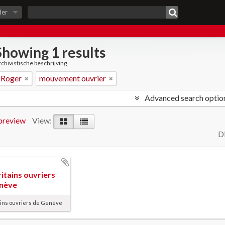
der
Showing 1 results
chivistische beschrijving
, Roger
mouvement ouvrier
Advanced search optio
preview
View:
Di
itains ouvriers
nève
ains ouvriers de Genève