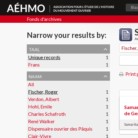
Bla
Fonds d'archives
Narrow your results by:
Ar
taal
Fischer
Unique records
1
Frans
1
Print 
naam
All
Fischer, Roger
1
Verdon, Albert
1
Hohl, Emile
1
Samar
de Ge
Charles Schafroth
1
René Walker
1
Samarit
Dispensaire ouvrier des Pâquis
1
Clair-Vivre
1