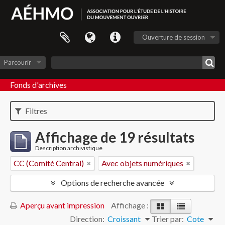
Ouverture de session
Parcourir
Fonds d'archives
Filtres
Affichage de 19 résultats
Description archivistique
CC (Comité Central)
Avec objets numériques
Options de recherche avancée
Aperçu avant impression
Affichage :
Direction:
Croissant
Trier par:
Cote