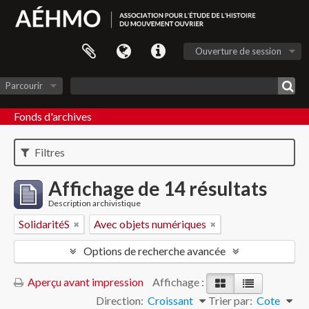
Ouverture de session
Parcourir
Fonds d'archives
Filtres
Affichage de 14 résultats
Description archivistique
SolidaritéS
Avec objets numériques
Options de recherche avancée
Aperçu avant impression
Affichage :
Direction:
Croissant
Trier par:
Cote