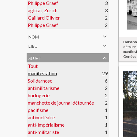
Philippe Graef
3
agittat, Zurich
3
Gaillard Olivier
2
Philippe Graef
2
nom
Lausann
lieu
détourné
manifest
sujet
Genève 
Tout
manifestation
29
Solidarnosc
6
antimilitarisme
2
horlogerie
2
manchette de journal détournée
2
pacifisme
1
antinucléaire
1
anti-impérialisme
1
anti-militariste
1