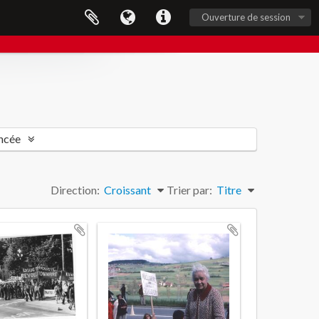
Ouverture de session
ncée
Direction:
Croissant
Trier par:
Titre