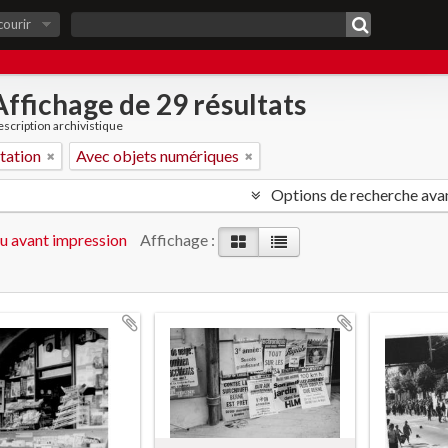
courir
Affichage de 29 résultats
scription archivistique
tation
Avec objets numériques
Options de recherche ava
u avant impression
Affichage :