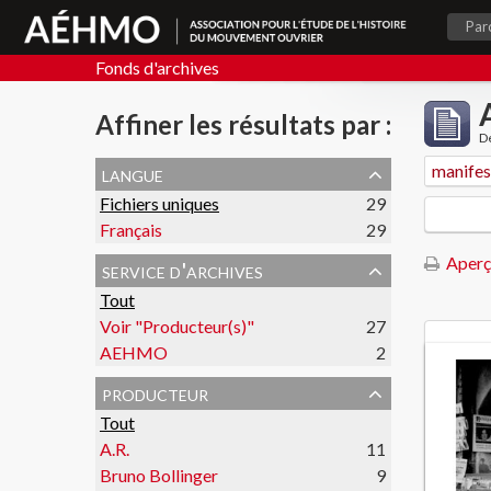
Par
Fonds d'archives
Affiner les résultats par :
De
langue
manifes
Fichiers uniques
29
Français
29
Aperç
service d'archives
Tout
Voir "Producteur(s)"
27
AEHMO
2
producteur
Tout
A.R.
11
Bruno Bollinger
9