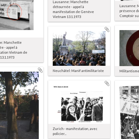
Lausanne: Manchette
Lausanne: M
détournée - appel à
présence du
manifestation de Genève
Comptoir su
Vietnam 13.1.1973
e: Manchette
e - appel à
ation Vietnam de
13.1.1973
Neuchâtel: Manif antimilitariste
Militantisme
Zurich - manifestation, avec
policier...