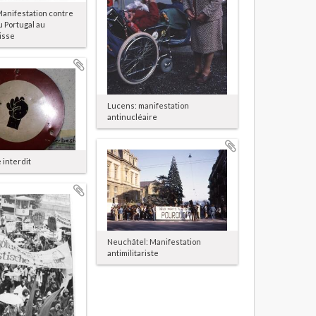
anifestation contre
 Portugal au
isse
Lucens: manifestation
antinucléaire
 interdit
Neuchâtel: Manifestation
antimilitariste