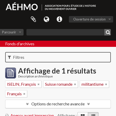
Ouverture de session
Parcourir
Fonds d'archives
Filtres
Affichage de 1 résultats
Description archivistique
ISELIN, François
Suisse romande
militantisme
Français
Options de recherche avancée
Aperçu avant impression
Affichage :