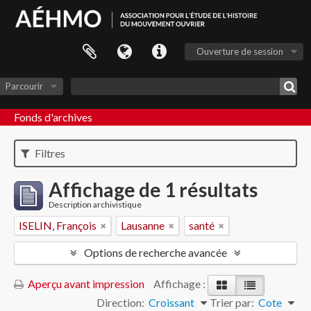
Ouverture de session
Parcourir
Fonds d'archives
Filtres
Affichage de 1 résultats
Description archivistique
ISELIN, François
Lausanne
santé
Options de recherche avancée
Aperçu avant impression
Affichage :
Direction:
Croissant
Trier par:
Cote