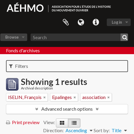
Log in
Browse
Fonds d'archives
Filters
Showing 1 results
Archival description
ISELIN, François
Epalinges
association
Advanced search options
Print preview
View:
Direction:
Ascending
Sort by:
Title