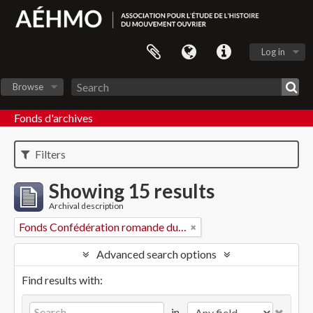
Log in
Browse
Fonds d'archives
Filters
Showing 15 results
Archival description
Fonds Confédération romande du travail
Advanced search options
Find results with:
in