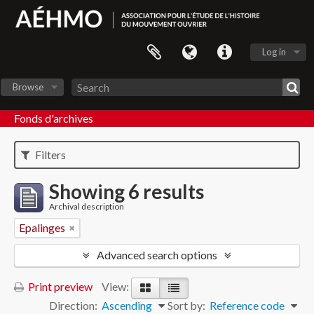
Log in
Browse
Fonds d'archives
Filters
Showing 6 results
Archival description
Epalinges
Advanced search options
Print preview
View:
Direction:
Ascending
Sort by:
Reference code