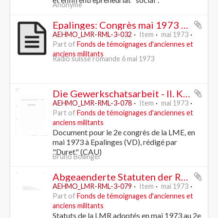
Anonyme
Epalinges: Congrès mai 1973 - interview d'Olivier Pavillon
AEHMO_LMR-RML-3-032
Item
mai 1973
Part of
Fonds de témoignages d'anciennes et
anciens militants
Radio suisse romande 6 mai 1973
Die Gewerkschatsarbeit - II. Kongress der Revolutionäre Marxistische Liga
AEHMO_LMR-RML-3-078
Item
mai 1973
Part of
Fonds de témoignages d'anciennes et
anciens militants
Document pour le 2e congrès de la LME, en
mai 1973 à Epalinges (VD), rédigé par
"Duret" (CAU)
Bruno Bollinger
Abgeaenderte Statuten der RML, angenommen am Kongress vom 4.-6. Mai 1973
AEHMO_LMR-RML-3-079
Item
mai 1973
Part of
Fonds de témoignages d'anciennes et
anciens militants
Statuts de la LMR adoptés en mai 1973 au 2e