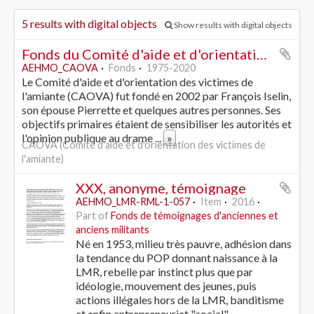
5 results with digital objects
Show results with digital objects
Fonds du Comité d'aide et d'orientation des victimes de l'amiante
AEHMO_CAOVA
Fonds
1975-2020
Le Comité d'aide et d'orientation des victimes de
l'amiante (CAOVA) fut fondé en 2002 par François Iselin,
son épouse Pierrette et quelques autres personnes. Ses
objectifs primaires étaient de sensibiliser les autorités et
l'opinion publique au drame
...
»
CAOVA (Comité d'aide et d'orientation des victimes de
l'amiante)
XXX, anonyme, témoignage
AEHMO_LMR-RML-1-057
Item
2016
Part of
Fonds de témoignages d'anciennes et
anciens militants
Né en 1953, milieu très pauvre, adhésion dans
la tendance du POP donnant naissance à la
LMR, rebelle par instinct plus que par
idéologie, mouvement des jeunes, puis
actions illégales hors de la LMR, banditisme
et enfin entrepreneuriat "social".