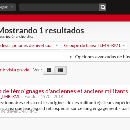
egar
Mostrando 1 resultados
scripción archivística
Sólo las descripciones de nivel superior
Groupe de travail LMR-RML
Opciones avanzadas de bú
ir vista previa
Ver :
 de témoignages d'anciennes et anciens militants
_LMR-RML
Fondo
1970 - 2018
stionnaires retracent les origines de ces militant(e)s, leurs expér
urs ainsi que leur regard rétrospectif sur ce long engagement – parf
de travail LMR-RML