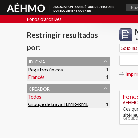
Nav
Fonds d'archives
Restringir resultados
De
por:
idioma
Registros únicos
1
Imprim
Francés
1
creador
Fonds
Todos
AEHMO
Groupe de travail LMR-RML
1
Ces que
ultérie
Groupe 