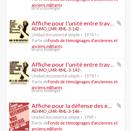
anciens militants
Bruno Bollinger
Affiche pour l'unité entre travailleurs suisses et immigrés pour le maintien des places de travail - contre les initiatives (Schwarzenbach?) - RML
AEHMO_LMR-RML-3-142
Unidad documental simple
1974 ?
Parte de
Fonds de témoignages d'anciennes et
anciens militants
Bruno Bollinger
Affiche pour l'unité entre travailleurs suisses et immigrés - contreles xénophobes (Schwarzenbach?) - RML/LCR (espagnole)
AEHMO_LMR-RML-3-143
Unidad documental simple
1974 ?
Parte de
Fonds de témoignages d'anciennes et
anciens militants
Bruno Bollinger
Affiche pour la défense des emplois Hermes Precisa, Yverdon et Sainte-Croix(VD) - PSO
AEHMO_LMR-RML-3-146
Unidad documental simple
1989
Parte de
Fonds de témoignages d'anciennes et
anciens militants