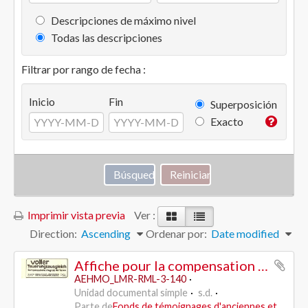
Descripciones de máximo nivel
Todas las descripciones
Filtrar por rango de fecha :
Inicio
Fin
Superposición
Exacto
Imprimir vista previa
Ver :
Direction:
Ascending
Ordenar por:
Date modified
Affiche pour la compensation intégrale du renchérissement - SAP /PSL
AEHMO_LMR-RML-3-140
Unidad documental simple
s.d.
Parte de
Fonds de témoignages d'anciennes et