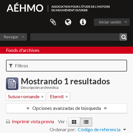
Iniciar sesión
Navegar
Fonds d'archives
Filtros
Mostrando 1 resultados
Descripción archivística
Suisse romande
Eternit
Opciones avanzadas de búsqueda
Imprimir vista previa
Ver :
Ordenar por:
Código de referencia