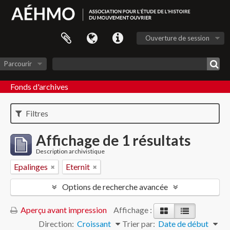
Ouverture de session
Parcourir
Fonds d'archives
Filtres
Affichage de 1 résultats
Description archivistique
Epalinges
Eternit
Options de recherche avancée
Aperçu avant impression
Affichage :
Direction:
Croissant
Trier par:
Date de début