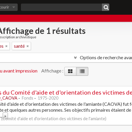
courir
Affichage de 1 résultats
scription archivistique
es
santé
Options de recherche ava
u avant impression
Affichage :
 du Comité d'aide et d'orientation des victimes de
_CAOVA
Fonds
1975-2020
té d'aide et d'orientation des victimes de l'amiante (CAOVA) fut f
te et quelques autres personnes. Ses objectifs primaires étaient de s
...
»
Comité d'aide et d'orientation des victimes de l'amiante)