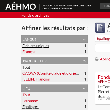
Par
Fonds d'archives
Affiner les résultats par :
De
langue
Epaling
Fichiers uniques
1
Français
1
Aperç
producteur
Tout
CAOVA (Comité d'aide et d'orientation des victimes de l'amiante)
1
Fonds
ISELIN, François
1
AEHMO
Le Comi
lieu
Pierret
Tout
drame
CAOVA (
Lausanne
1
Epalinges
1