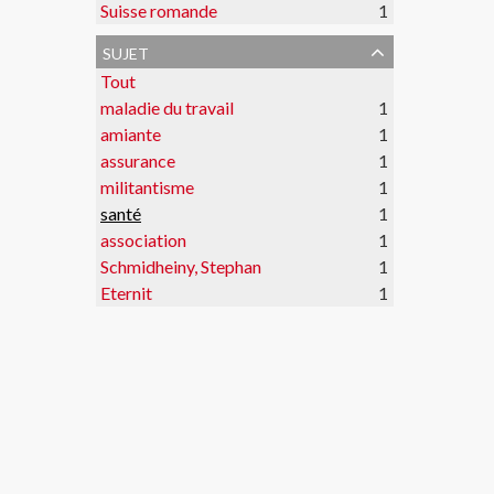
Suisse romande
1
sujet
Tout
maladie du travail
1
amiante
1
assurance
1
militantisme
1
santé
1
association
1
Schmidheiny, Stephan
1
Eternit
1