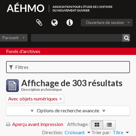
Ouverture de session
Parcourir
Fonds d'archives
Filtres
Affichage de 303 résultats
Description archivistique
Avec objets numériques
Options de recherche avancée
Aperçu avant impression
Affichage :
Direction:
Croissant
Trier par:
Titre