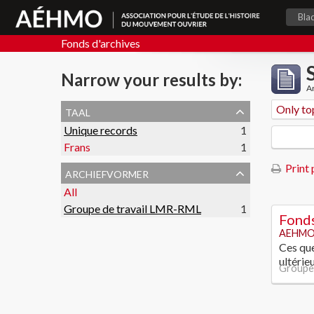
Bla
Fonds d'archives
Narrow your results by:
Ar
taal
Only to
Unique records
1
Frans
1
Print 
archiefvormer
All
Groupe de travail LMR-RML
1
Fonds
AEHMO
Ces que
ultérie
Groupe 