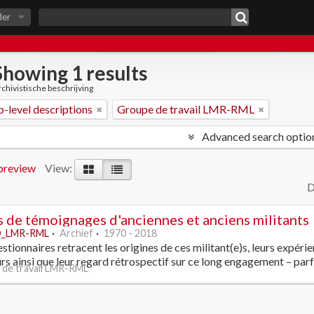
der
Showing 1 results
chivistische beschrijving
p-level descriptions
Groupe de travail LMR-RML
Advanced search optio
preview
View:
D
 de témoignages d'anciennes et anciens militants
_LMR-RML
Archief
1970 - 2018
stionnaires retracent les origines de ces militant(e)s, leurs expér
urs ainsi que leur regard rétrospectif sur ce long engagement – parf
de travail LMR-RML