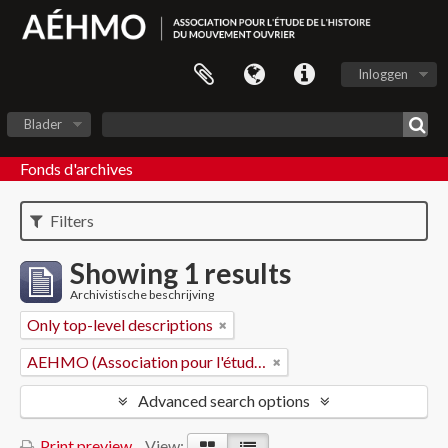
Inloggen
Blader
Fonds d'archives
Filters
Showing 1 results
Archivistische beschrijving
Only top-level descriptions
AEHMO (Association pour l'étude de l'histoire du mouvement ouvrier)
Advanced search options
Print preview
View: