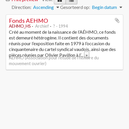
Direction:
Ascending
Gesorteerd op:
Begin datum
Fonds AEHMO
AEHMO_HS
Archief
? - 1994
Créé au moment de la naissance de l’AÉHMO, ce fonds
est demeuré hétérogène. Il contient des documents
réunis pour l’exposition faite en 1979 à l’occasion du
cinquantenaire du cartel syndical vaudois, ainsi que des
pièces réunies par Olivier Pavillon à l’
...
»
AEHMO (Association pour l'étude de l'histoire du
mouvement ouvrier)