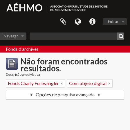
Entrar
Navegar
Fonds d'archives
Não foram encontrados
resultados.
Descrição arquivística
Fonds Charly Furtwängler
Com objeto digital
Opções de pesquisa avançada