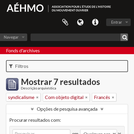
Entrar
Navegar
Fonds d'archives
Filtros
Mostrar 7 resultados
Descrição arquivística
syndicalisme
Com objeto digital
Francês
Opções de pesquisa avançada
Procurar resultados com:
em