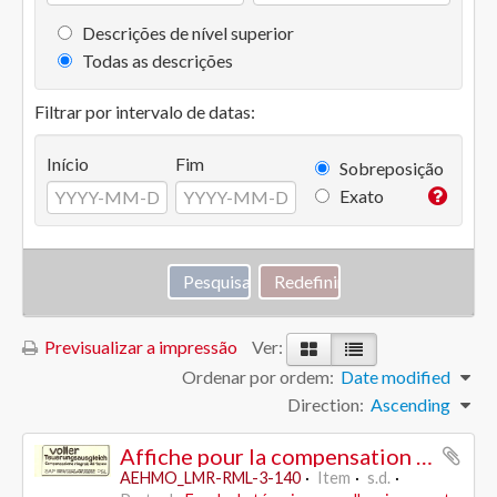
Descrições de nível superior
Todas as descrições
Filtrar por intervalo de datas:
Início
Fim
Sobreposição
Exato
Previsualizar a impressão
Ver:
Ordenar por ordem:
Date modified
Direction:
Ascending
Affiche pour la compensation intégrale du renchérissement - SAP /PSL
AEHMO_LMR-RML-3-140
Item
s.d.