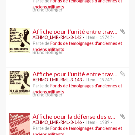
Parte de
Fonds de témoignages d'anciennes et
anciens militants
Bruno Bollinger
Affiche pour l'unité entre travailleurs suisses et immigrés pour le maintien des places de travail - contre les initiatives (Schwarzenbach?) - RML
AEHMO_LMR-RML-3-142
Item
1974 ?
Parte de
Fonds de témoignages d'anciennes et
anciens militants
Bruno Bollinger
Affiche pour l'unité entre travailleurs suisses et immigrés - contreles xénophobes (Schwarzenbach?) - RML/LCR (espagnole)
AEHMO_LMR-RML-3-143
Item
1974 ?
Parte de
Fonds de témoignages d'anciennes et
anciens militants
Bruno Bollinger
Affiche pour la défense des emplois Hermes Precisa, Yverdon et Sainte-Croix(VD) - PSO
AEHMO_LMR-RML-3-146
Item
1989
Parte de
Fonds de témoignages d'anciennes et
anciens militants