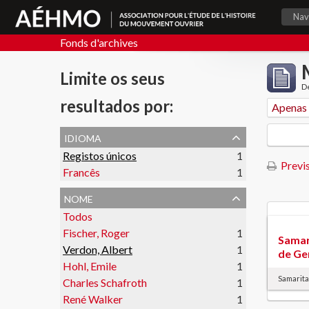
Nav
Fonds d'archives
Limite os seus
De
resultados por:
idioma
Registos únicos
1
Previs
Francês
1
nome
Todos
Fischer, Roger
1
Samar
Verdon, Albert
1
de Ge
Hohl, Emile
1
Samarit
Charles Schafroth
1
René Walker
1