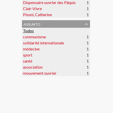
Dispensaire ouvrier des Pâquis
1
Clair-Vivre
1
Pisoni, Catherine
1
assunto
Todos
communisme
1
solidarité internationale
1
médecine
1
sport
1
santé
1
association
1
mouvement ouvrier
1