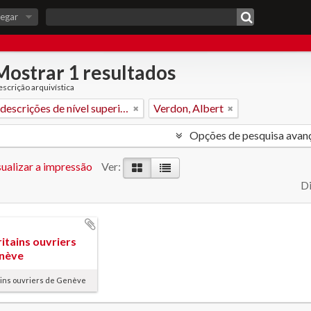
egar
Mostrar 1 resultados
scrição arquivística
Apenas descrições de nível superior
Verdon, Albert
Opções de pesquisa avan
ualizar a impressão
Ver:
Di
itains ouvriers
nève
ains ouvriers de Genève