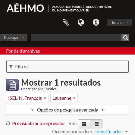
Entrar
Navegar
Fonds d'archives
Filtros
Mostrar 1 resultados
Descrição arquivística
ISELIN, François
Lausanne
Opções de pesquisa avançada
Previsualizar a impressão
Ver:
Ordenar por ordem:
Identificador