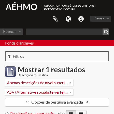
Entrar
Navegar
Fonds d'archives
Filtros
Mostrar 1 resultados
Descrição arquivística
Apenas descrições de nível superior
ASV (Alternative socialiste verte) - Vaud
Opções de pesquisa avançada
Previsualizar a impressão
Ver: