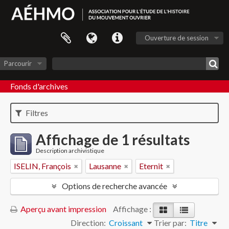
Ouverture de session
Parcourir
Fonds d'archives
Filtres
Affichage de 1 résultats
Description archivistique
ISELIN, François
Lausanne
Eternit
Options de recherche avancée
Aperçu avant impression
Affichage :
Direction:
Croissant
Trier par:
Titre