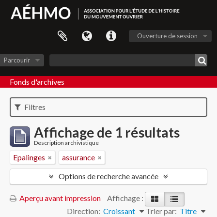
Ouverture de session
Parcourir
Fonds d'archives
Filtres
Affichage de 1 résultats
Description archivistique
Epalinges
assurance
Options de recherche avancée
Aperçu avant impression
Affichage :
Direction:
Croissant
Trier par:
Titre