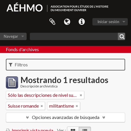
Iniciar sesión
Navegar
Fonds d'archives
Filtros
Mostrando 1 resultados
Descripción archivística
Sólo las descripciones de nivel superior
Suisse romande
militantisme
Opciones avanzadas de búsqueda
Imprimir vista previa
Ver :