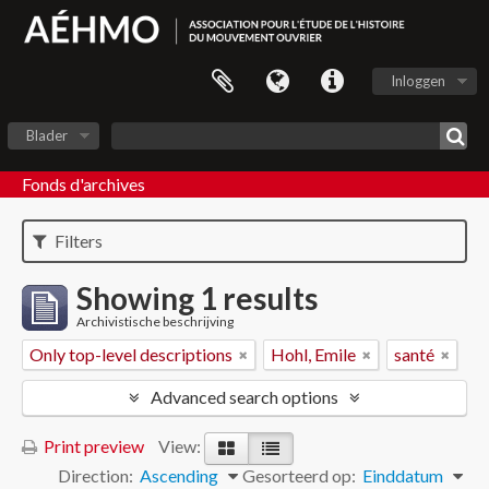
Inloggen
Blader
Fonds d'archives
Filters
Showing 1 results
Archivistische beschrijving
Only top-level descriptions
Hohl, Emile
santé
Advanced search options
Print preview
View:
Direction:
Ascending
Gesorteerd op:
Einddatum