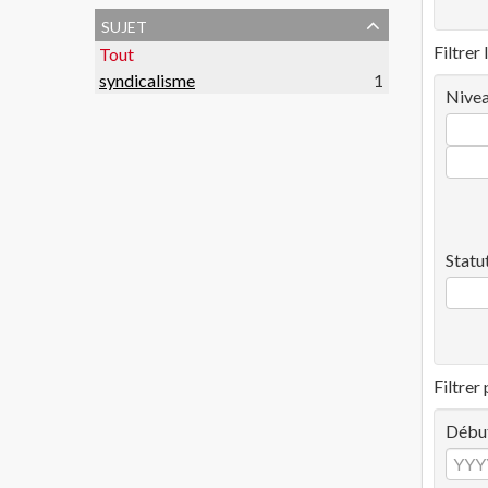
sujet
Filtrer 
Tout
syndicalisme
1
Nivea
Statu
Filtrer
Débu