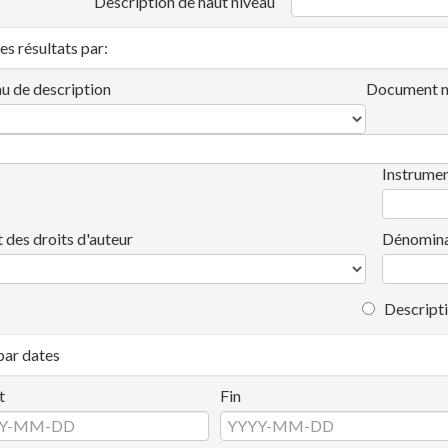
Description de haut niveau
les résultats par:
u de description
Document n
Instrumen
t des droits d'auteur
Dénomina
Descripti
 par dates
t
Fin