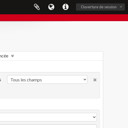
Ouverture de session
ncée
s