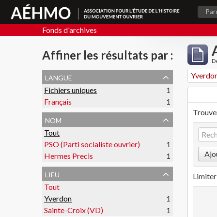
Par
Fonds d'archives
Affiner les résultats par :
De
langue
Yverdo
Fichiers uniques
1
Français
1
Trouver
nom
Tout
PSO (Parti socialiste ouvrier)
1
Ajo
Hermes Precis
1
lieu
Limiter 
Tout
Yverdon
1
Sainte-Croix (VD)
1