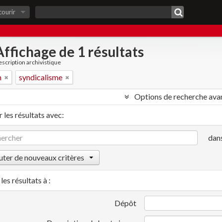
courir
Affichage de 1 résultats
scription archivistique
n
syndicalisme
Options de recherche ava
 les résultats avec:
dan
uter de nouveaux critères
les résultats à :
Dépôt