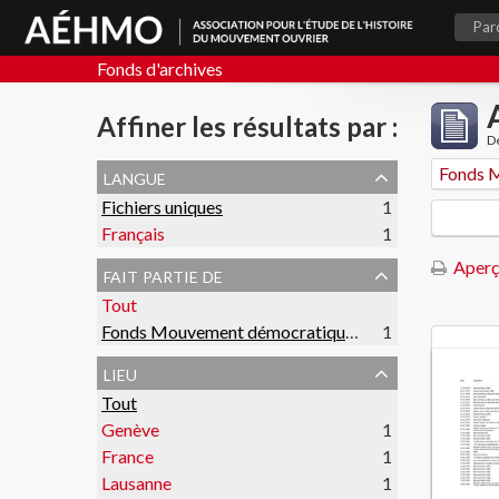
Par
Fonds d'archives
Affiner les résultats par :
De
langue
Fichiers uniques
1
Français
1
Aperç
fait partie de
Tout
Fonds Mouvement démocratique des étudiants
1
lieu
Tout
Genève
1
France
1
Lausanne
1