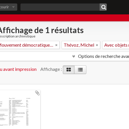
courir
Affichage de 1 résultats
scription archivistique
Fonds Mouvement démocratique des étudiants
Thévoz, Michel
Avec objets
Options de recherche ava
u avant impression
Affichage :