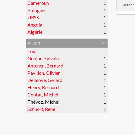
Cameroun
1
Corresp
Pologne
1
URSS
1
Angola
1
Algérie
1
sujet
Tout
Goujon, Sylvain
1
Antenen, Bernard
1
Pavillon, Olivier
1
Delaloye, Gérard
1
Henry, Bernard
1
Contat, Michel
1
Thévoz, Michel
1
Schnorf, René
1