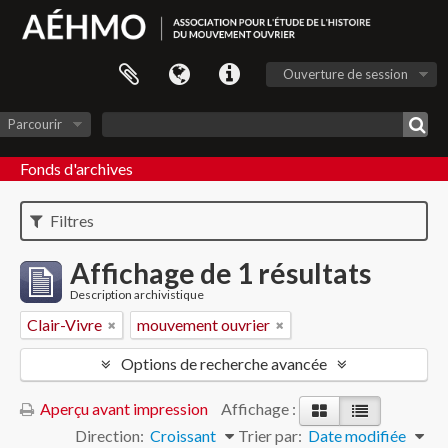
Ouverture de session
Parcourir
Fonds d'archives
Filtres
Affichage de 1 résultats
Description archivistique
Clair-Vivre
mouvement ouvrier
Options de recherche avancée
Aperçu avant impression
Affichage :
Direction:
Croissant
Trier par:
Date modifiée