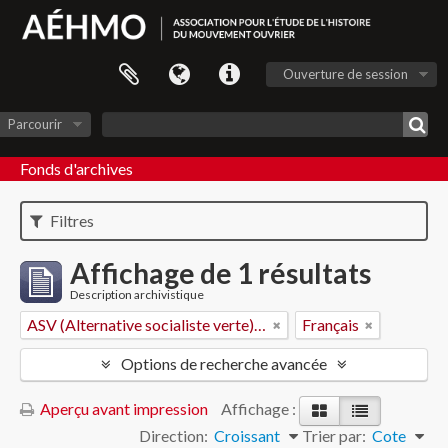
Ouverture de session
Parcourir
Fonds d'archives
Filtres
Affichage de 1 résultats
Description archivistique
ASV (Alternative socialiste verte) - Vaud
Français
Options de recherche avancée
Aperçu avant impression
Affichage :
Direction:
Croissant
Trier par:
Cote