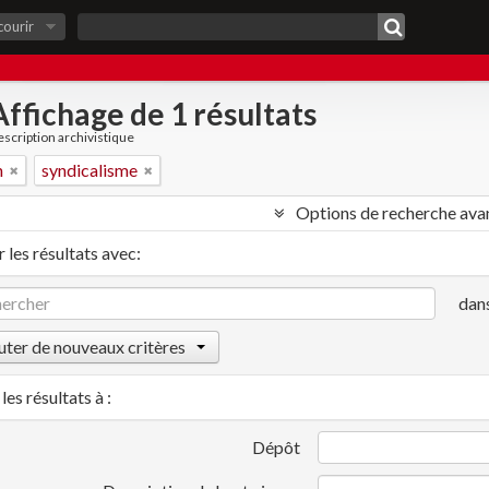
courir
Affichage de 1 résultats
scription archivistique
n
syndicalisme
Options de recherche ava
 les résultats avec:
dan
uter de nouveaux critères
les résultats à :
Dépôt