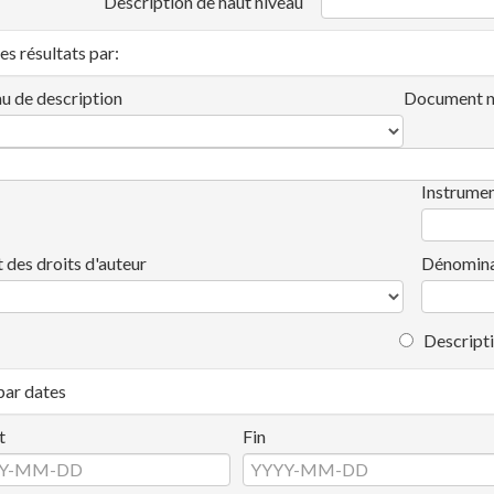
Description de haut niveau
les résultats par:
u de description
Document n
Instrumen
t des droits d'auteur
Dénomina
Descripti
 par dates
t
Fin