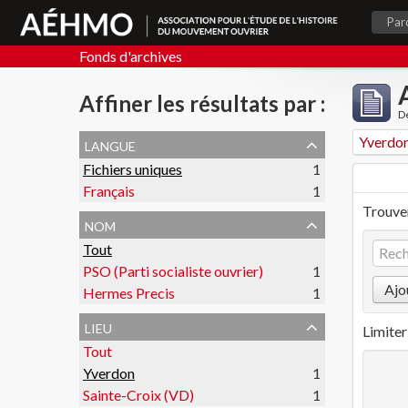
Par
Fonds d'archives
Affiner les résultats par :
De
langue
Yverdo
Fichiers uniques
1
Français
1
Trouver
nom
Tout
PSO (Parti socialiste ouvrier)
1
Ajo
Hermes Precis
1
lieu
Limiter 
Tout
Yverdon
1
Sainte-Croix (VD)
1