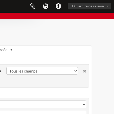
Ouverture de session
ncée
s