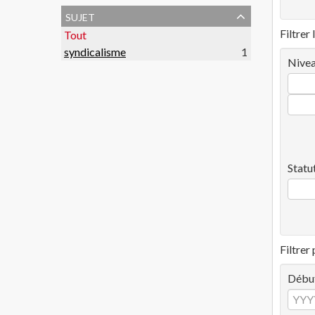
sujet
Filtrer 
Tout
syndicalisme
1
Nivea
Statu
Filtrer
Débu