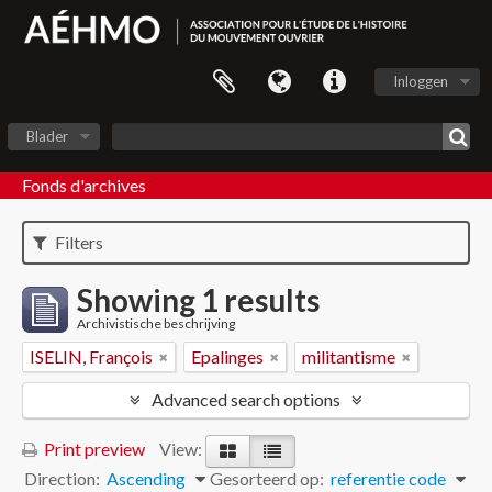
Inloggen
Blader
Fonds d'archives
Filters
Showing 1 results
Archivistische beschrijving
ISELIN, François
Epalinges
militantisme
Advanced search options
Print preview
View:
Direction:
Ascending
Gesorteerd op:
referentie code