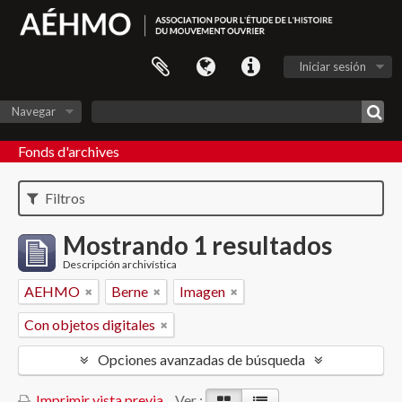
Iniciar sesión
Navegar
Fonds d'archives
Filtros
Mostrando 1 resultados
Descripción archivística
AEHMO
Berne
Imagen
Con objetos digitales
Opciones avanzadas de búsqueda
Imprimir vista previa
Ver :