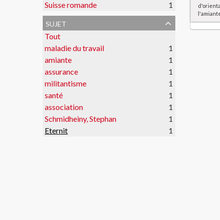
Suisse romande
1
d'orient
l'amiant
sujet
Tout
maladie du travail
1
amiante
1
assurance
1
militantisme
1
santé
1
association
1
Schmidheiny, Stephan
1
Eternit
1