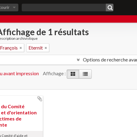
courir
Affichage de 1 résultats
scription archivistique
 François
Eternit
Options de recherche ava
u avant impression
Affichage :
 du Comité
 et d'orientation
ictimes de
ante
 Comité d'aide et