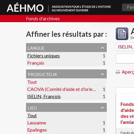
Par
Fonds d'archives
Affiner les résultats par :
De
langue
ISELIN,
Fichiers uniques
1
Français
1
Aperç
producteur
Tout
CAOVA (Comité d'aide et d'orientation des victimes de l'amiante)
1
ISELIN, François
1
Fonds
lieu
d'aide
Tout
des v
l'ami
Lausanne
1
Epalinges
1
Fonds du