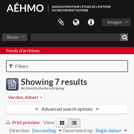
Inloggen
Blader
Fonds d'archives
Filters
Showing 7 results
Archivistische beschrijving
Verdon, Albert
Advanced search options
Print preview
View:
Direction:
Descending
Gesorteerd op:
Begin datum