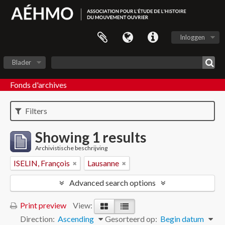
Inloggen
Blader
Fonds d'archives
Filters
Showing 1 results
Archivistische beschrijving
ISELIN, François
Lausanne
Advanced search options
Print preview
View:
Direction:
Ascending
Gesorteerd op:
Begin datum