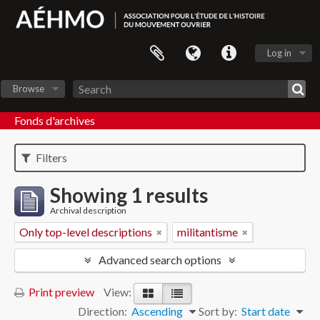
Log in
Browse
Fonds d'archives
Filters
Showing 1 results
Archival description
Only top-level descriptions
militantisme
Advanced search options
Print preview
View:
Direction:
Ascending
Sort by:
Start date