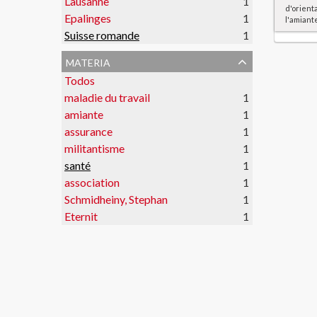
Lausanne
1
d'orient
Epalinges
1
l'amiant
Suisse romande
1
materia
Todos
maladie du travail
1
amiante
1
assurance
1
militantisme
1
santé
1
association
1
Schmidheiny, Stephan
1
Eternit
1