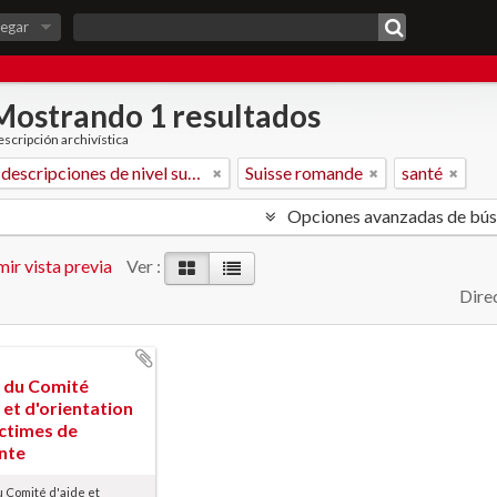
egar
Mostrando 1 resultados
scripción archivística
Sólo las descripciones de nivel superior
Suisse romande
santé
Opciones avanzadas de bú
ir vista previa
Ver :
Dire
 du Comité
 et d'orientation
ictimes de
ante
 Comité d'aide et