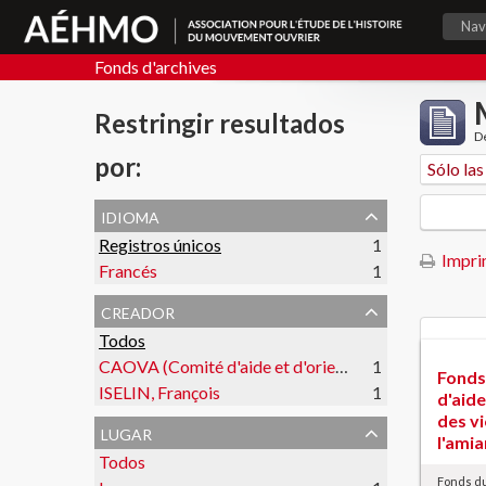
Nav
Fonds d'archives
Restringir resultados
De
por:
idioma
Registros únicos
1
Imprim
Francés
1
creador
Todos
CAOVA (Comité d'aide et d'orientation des victimes de l'amiante)
1
Fonds
ISELIN, François
1
d'aide
des v
lugar
l'ami
Todos
Fonds du