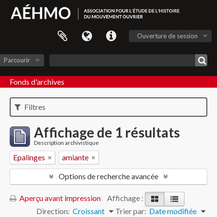
Ouverture de session
Parcourir
Fonds d'archives
Filtres
Affichage de 1 résultats
Description archivistique
Epalinges
amiante
Options de recherche avancée
Aperçu avant impression
Affichage :
Direction:
Croissant
Trier par:
Date modifiée