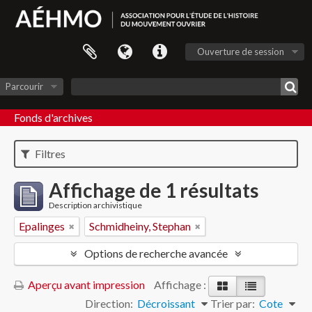
Ouverture de session
Parcourir
Fonds d'archives
Filtres
Affichage de 1 résultats
Description archivistique
Epalinges
Schmidheiny, Stephan
Options de recherche avancée
Aperçu avant impression
Affichage :
Direction:
Décroissant
Trier par:
Cote