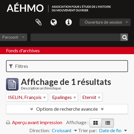
Ouverture de session
Parcourir
Fonds d'archives
Filtres
Affichage de 1 résultats
Description archivistique
ISELIN, François
Epalinges
Eternit
Options de recherche avancée
Aperçu avant impression
Affichage :
Direction:
Croissant
Trier par:
Date de fin